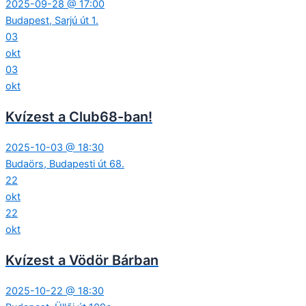
2025-09-28 @ 17:00
Budapest, Sarjú út 1.
03
okt
03
okt
Kvízest a Club68-ban!
2025-10-03 @ 18:30
Budaörs, Budapesti út 68.
22
okt
22
okt
Kvízest a Vödör Bárban
2025-10-22 @ 18:30