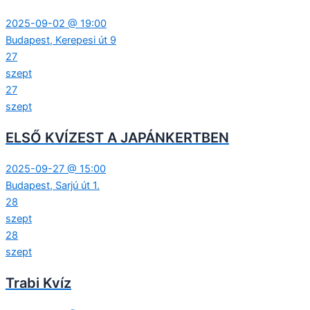
2025-09-02 @ 19:00
Budapest, Kerepesi út 9
27
szept
27
szept
ELSŐ KVÍZEST A JAPÁNKERTBEN
2025-09-27 @ 15:00
Budapest, Sarjú út 1.
28
szept
28
szept
Trabi Kvíz