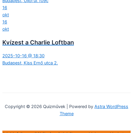
Budapest, Üllői út 109c
16
okt
16
okt
Kvízest a Charlie Loftban
2025-10-16 @ 18:30
Budapest, Kiss Ernő utca 2.
Copyright © 2026 Quizművek | Powered by
Astra WordPress
Theme