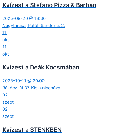
Kvízest a Stefano Pizza & Barban
2025-09-20 @ 18:30
Nagytarcsa, Petőfi Sándor u. 2.
11
okt
11
okt
Kvízest a Deák Kocsmában
2025-10-11 @ 20:00
Rákóczi út 37. Kiskunlacháza
02
szept
02
szept
Kvízest a STENKBEN