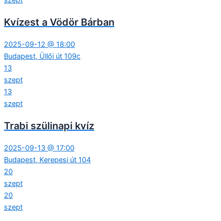
Kvízest a Vödör Bárban
2025-09-12 @ 18:00
Budapest, Üllői út 109c
13
szept
13
szept
Trabi szülinapi kvíz
2025-09-13 @ 17:00
Budapest, Kerepesi út 104
20
szept
20
szept