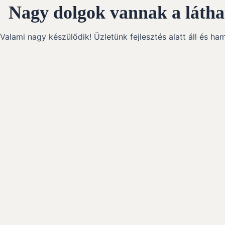
Skip
Nagy dolgok vannak a látha
to
content
Valami nagy készülődik! Üzletünk fejlesztés alatt áll és ha