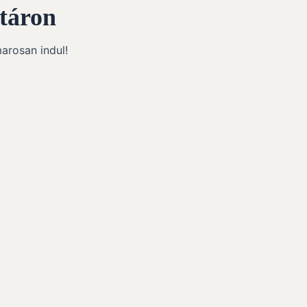
táron
marosan indul!